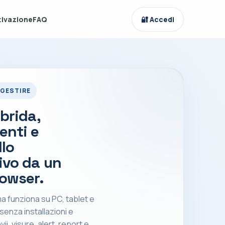
tivazione
FAQ
🔐 Accedi
 GESTIRE
brida,
nti e
llo
ivo da un
rowser.
a funziona su PC, tablet e
enza installazioni e
vii, visure, alert, report e