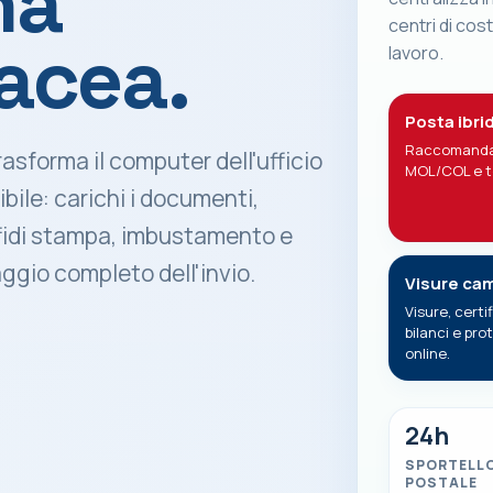
na
centri di cos
acea.
lavoro.
Posta ibri
Raccomanda
asforma il computer dell'ufficio
MOL/COL e t
bile: carichi i documenti,
affidi stampa, imbustamento e
ggio completo dell'invio.
Visure cam
Visure, certif
bilanci e prot
online.
24h
SPORTELL
POSTALE