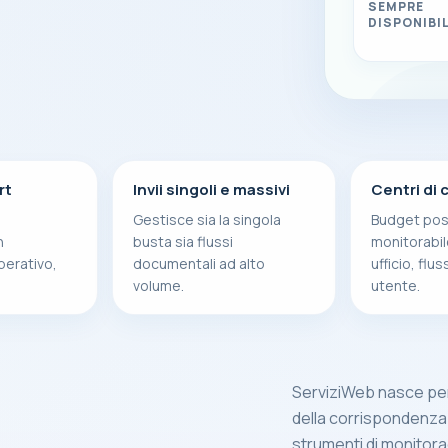
SEMPRE
DISPONIBI
rt
Invii singoli e massivi
Centri di 
Gestisce sia la singola
Budget pos
n
busta sia flussi
monitorabil
erativo,
documentali ad alto
ufficio, flu
volume.
utente.
ServiziWeb nasce per s
della corrispondenza
strumenti di monitor