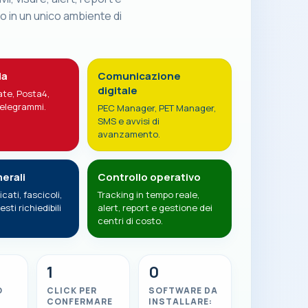
to in un unico ambiente di
da
Comunicazione
digitale
te, Posta4,
elegrammi.
PEC Manager, PET Manager,
SMS e avvisi di
avanzamento.
erali
Controllo operativo
icati, fascicoli,
Tracking in tempo reale,
esti richiedibili
alert, report e gestione dei
centri di costo.
1
0
O
CLICK PER
SOFTWARE DA
CONFERMARE
INSTALLARE: