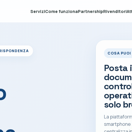
Servizi
Come funziona
Partnership
Rivenditori
At
RRISPONDENZA
COSA PUOI
Posta i
docume
o
contro
operat
solo b
La piattaform
smartphone s
centralizza in