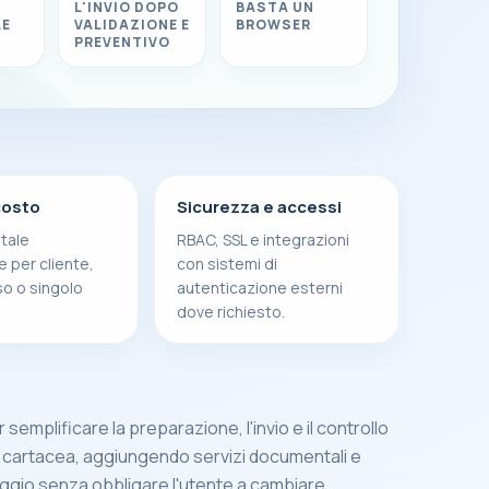
L'INVIO DOPO
BASTA UN
LE
VALIDAZIONE E
BROWSER
PREVENTIVO
costo
Sicurezza e accessi
tale
RBAC, SSL e integrazioni
e per cliente,
con sistemi di
sso o singolo
autenticazione esterni
dove richiesto.
emplificare la preparazione, l'invio e il controllo
 cartacea, aggiungendo servizi documentali e
aggio senza obbligare l'utente a cambiare